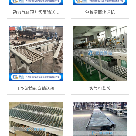
动力气缸顶升滚筒输送…
包胶滚筒输送机
L型滚筒转弯输送机
滚筒组装线